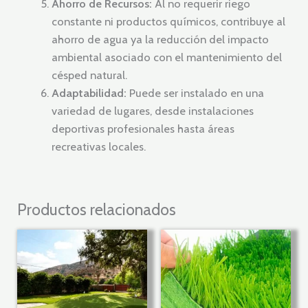
Ahorro de Recursos:
Al no requerir riego
constante ni productos químicos, contribuye al
ahorro de agua ya la reducción del impacto
ambiental asociado con el mantenimiento del
césped natural.
Adaptabilidad:
Puede ser instalado en una
variedad de lugares, desde instalaciones
deportivas profesionales hasta áreas
recreativas locales.
Productos relacionados
Rango
Este
de
producto
precios:
tiene
desde
$16,00
múltiples
hasta