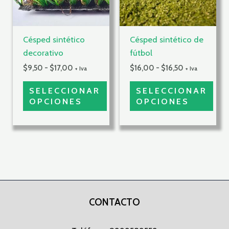
Las
Las
opciones
opciones
se
se
Césped sintético
Césped sintético de
pueden
pueden
decorativo
fútbol
elegir
elegir
en
en
$
9,50
-
$
17,00
$
16,00
-
$
16,50
+ Iva
+ Iva
la
la
SELECCIONAR
SELECCIONAR
página
página
OPCIONES
OPCIONES
de
de
producto
producto
CONTACTO