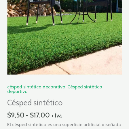
hasta
$17,00
césped sintético decorativo
,
Césped sintético
deportivo
Césped sintético
$
9,50
-
$
17,00
+ Iva
El césped sintético es una superficie artificial diseñada