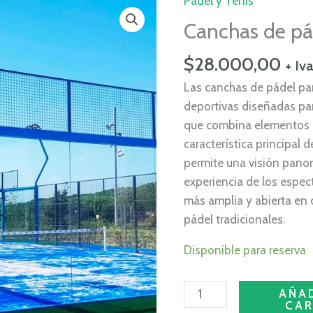
Pádel y Tenis
Canchas
de
Canchas de pá
pádel
panorámicas
$
28.000,00
+ Iva
cantidad
Las canchas de pádel pa
deportivas diseñadas par
que combina elementos de
característica principal 
permite una visión panor
experiencia de los espec
más amplia y abierta en
pádel tradicionales.
Disponible para reserva
AÑAD
CAR