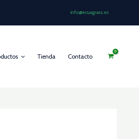
info@ecuagrass.ec
oductos
Tienda
Contacto